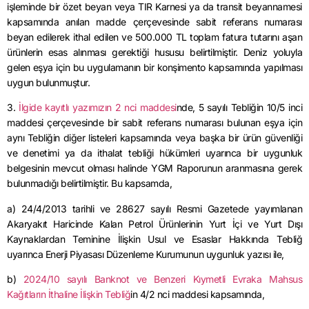
işleminde bir özet beyan veya TIR Karnesi ya da transit beyannamesi
kapsamında anılan madde çerçevesinde sabit referans numarası
beyan edilerek ithal edilen ve 500.000 TL toplam fatura tutarını aşan
ürünlerin esas alınması gerektiği hususu belirtilmiştir. Deniz yoluyla
gelen eşya için bu uygulamanın bir konşimento kapsamında yapılması
uygun bulunmuştur.
3.
İlgide kayıtlı yazımızın 2 nci maddesi
nde, 5 sayılı Tebliğin 10/5 inci
maddesi çerçevesinde bir sabit referans numarası bulunan eşya için
aynı Tebliğin diğer listeleri kapsamında veya başka bir ürün güvenliği
ve denetimi ya da ithalat tebliği hükümleri uyarınca bir uygunluk
belgesinin mevcut olması halinde YGM Raporunun aranmasına gerek
bulunmadığı belirtilmiştir. Bu kapsamda,
a) 24/4/2013 tarihli ve 28627 sayılı Resmi Gazetede yayımlanan
Akaryakıt Haricinde Kalan Petrol Ürünlerinin Yurt İçi ve Yurt Dışı
Kaynaklardan Teminine İlişkin Usul ve Esaslar Hakkında Tebliğ
uyarınca Enerji Piyasası Düzenleme Kurumunun uygunluk yazısı ile,
b)
2024/10 sayılı Banknot ve Benzeri Kıymetli Evraka Mahsus
Kağıtların İthaline İlişkin Tebliğ
in 4/2 nci maddesi kapsamında,