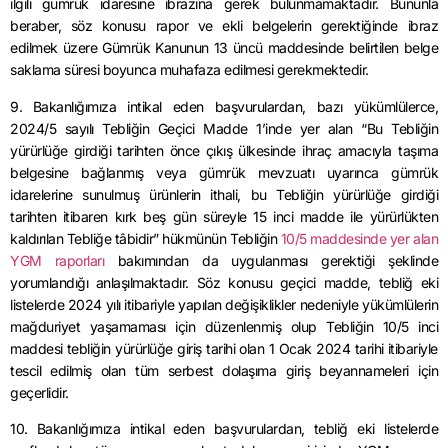
ilgili gümrük idaresine ibrazına gerek bulunmamaktadır. Bununla
beraber, söz konusu rapor ve ekli belgelerin gerektiğinde ibraz
edilmek üzere Gümrük Kanunun 13 üncü maddesinde belirtilen belge
saklama süresi boyunca muhafaza edilmesi gerekmektedir.
9. Bakanlığımıza intikal eden başvurulardan, bazı yükümlülerce,
2024/5 sayılı Tebliğin Geçici Madde 1’inde yer alan “Bu Tebliğin
yürürlüğe girdiği tarihten önce çıkış ülkesinde ihraç amacıyla taşıma
belgesine bağlanmış veya gümrük mevzuatı uyarınca gümrük
idarelerine sunulmuş ürünlerin ithali, bu Tebliğin yürürlüğe girdiği
tarihten itibaren kırk beş gün süreyle 15 inci madde ile yürürlükten
kaldırılan Tebliğe tâbidir” hükmünün Tebliğin
10/5 maddesinde yer alan
YGM raporları
bakımından da uygulanması gerektiği şeklinde
yorumlandığı anlaşılmaktadır. Söz konusu geçici madde, tebliğ eki
listelerde 2024 yılı itibariyle yapılan değişiklikler nedeniyle yükümlülerin
mağduriyet yaşamaması için düzenlenmiş olup Tebliğin 10/5 inci
maddesi tebliğin yürürlüğe giriş tarihi olan 1 Ocak 2024 tarihi itibariyle
tescil edilmiş olan tüm serbest dolaşıma giriş beyannameleri için
geçerlidir.
10. Bakanlığımıza intikal eden başvurulardan, tebliğ eki listelerde