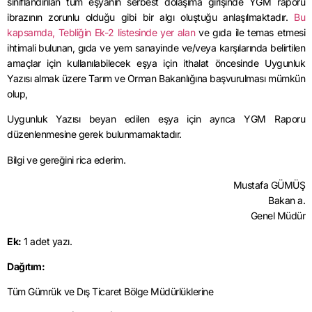
sınıflandırılan tüm eşyanın serbest dolaşıma girişinde YGM raporu
ibrazının zorunlu olduğu gibi bir algı oluştuğu anlaşılmaktadır.
Bu
kapsamda, Tebliğin Ek-2 listesinde yer alan
ve gıda ile temas etmesi
ihtimali bulunan, gıda ve yem sanayinde ve/veya karşılarında belirtilen
amaçlar için kullanılabilecek eşya için ithalat öncesinde Uygunluk
Yazısı almak üzere Tarım ve Orman Bakanlığına başvurulması mümkün
olup,
Uygunluk Yazısı beyan edilen eşya için ayrıca YGM Raporu
düzenlenmesine gerek bulunmamaktadır.
Bilgi ve gereğini rica ederim.
Mustafa GÜMÜŞ
Bakan a.
Genel Müdür
Ek:
1 adet yazı.
Dağıtım:
Tüm Gümrük ve Dış Ticaret Bölge Müdürlüklerine