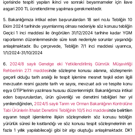
içerisinde tespiti yapılan ikinci ve sonraki beyannameler için ilave
asgari 200 TL ücretlendirme yapılması gerekmektedir.
5. Bakanlığımıza intikal eden başvurulardan 18 seri no.lu Tebliğin 10
Ekim 2024 tarihinde yayımlanmış olması nedeniyle söz konusu tebliğin
Geçici 1 inci maddesi ile öngörülen 31/12/2024 tarihine kadar YGM
raporlarının düzenlenmesinde süre kısıtı nedeniyle sorunlar yaşandığı
anlaşılmaktadır. Bu çerçevede, Tebliğin 7/1 inci maddesi uyarınca,
1/1/2024-31/10/2024
6.
2024/8 sayılı Genelge eki Yetkilendirilmiş Gümrük Müşavirliği
Rehberinin 27.1 maddesi
nde sözleşme konusu alanına, sözleşmenin
geçerli olduğu tarih aralığı ile tespit işlemine mesnet teşkil eden ilgili
mevzuatın resmi gazete tarih ve sayısı, mevzuat adı ve tespite konu
eşya GTİP’lerinin yazılması hususu düzenlenmiştir. Bakanlığımıza intikal
eden başvurulardan, ürün güvenliği ve denetimi tebliğleri her yıl
yenilendiğinden,
2024/5 sayılı Tarım ve Orman Bakanlığının Kontrolüne
Tabi Ürünlerin İthalat Denetimi Tebliğinin 10/5 inci maddesi
nde belirtilen
eşyanın tespit işlemlerine ilişkin sözleşmelerin söz konusu tebliğin
yürürlük süresi ile kısıtlandığı ve söz konusu tespit sözleşmelerinin en
fazla 1 yıllık yapılabileceği gibi bir algı oluştuğu anlaşılmaktadır. DK1