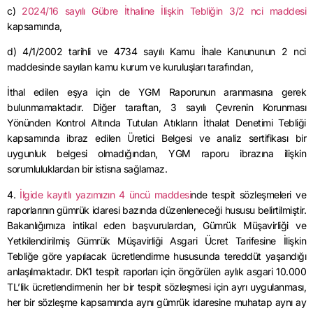
c)
2024/16 sayılı Gübre İthaline İlişkin Tebliğin 3/2 nci maddesi
kapsamında,
d) 4/1/2002 tarihli ve 4734 sayılı Kamu İhale Kanununun 2 nci
maddesinde sayılan kamu kurum ve kuruluşları tarafından,
İthal edilen eşya için de YGM Raporunun aranmasına gerek
bulunmamaktadır. Diğer taraftan, 3 sayılı Çevrenin Korunması
Yönünden Kontrol Altında Tutulan Atıkların İthalat Denetimi Tebliği
kapsamında ibraz edilen Üretici Belgesi ve analiz sertifikası bir
uygunluk belgesi olmadığından, YGM raporu ibrazına ilişkin
sorumluluklardan bir istisna sağlamaz.
4.
İlgide kayıtlı yazımızın 4 üncü maddesi
nde tespit sözleşmeleri ve
raporlarının gümrük idaresi bazında düzenleneceği hususu belirtilmiştir.
Bakanlığımıza intikal eden başvurulardan, Gümrük Müşavirliği ve
Yetkilendirilmiş Gümrük Müşavirliği Asgari Ücret Tarifesine İlişkin
Tebliğe göre yapılacak ücretlendirme hususunda tereddüt yaşandığı
anlaşılmaktadır. DK1 tespit raporları için öngörülen aylık asgari 10.000
TL’lik ücretlendirmenin her bir tespit sözleşmesi için ayrı uygulanması,
her bir sözleşme kapsamında aynı gümrük idaresine muhatap aynı ay