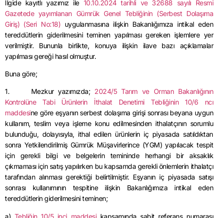
İlgide kayıtlı yazımız ile
10.10.2024 tarihli ve 32688 sayılı Resmi
Gazetede yayımlanan Gümrük Genel Tebliğinin (Serbest Dolaşıma
Giriş) (Seri No:18)
uygulanmasına ilişkin Bakanlığımıza intikal eden
tereddütlerin giderilmesini teminen yapılması gereken işlemlere yer
verilmiştir. Bununla birlikte, konuya ilişkin ilave bazı açıklamalar
yapılması gereği hasıl olmuştur.
Buna göre;
1. Mezkur yazımızda;
2024/5 Tarım ve Orman Bakanlığının
Kontrolüne Tabi Ürünlerin İthalat Denetimi Tebliğinin 10/6 ncı
maddesi
ne göre eşyanın serbest dolaşıma girişi sonrası beyana uygun
kullanım, teslim veya işleme konu edilmesinden ithalatçının sorumlu
bulunduğu, dolayısıyla, ithal edilen ürünlerin iç piyasada satıldıktan
sonra Yetkilendirilmiş Gümrük Müşavirlerince (YGM) yapılacak tespit
için gerekli bilgi ve belgelerin temininde herhangi bir aksaklık
çıkmaması için satış yapılırken bu kapsamda gerekli önlemlerin ithalatçı
tarafından alınması gerektiği belirtilmiştir. Eşyanın iç piyasada satışı
sonrası kullanımının tespitine ilişkin Bakanlığımıza intikal eden
tereddütlerin giderilmesini teminen;
a)
Tebliğin 10/5 inci maddesi
kapsamında sabit referans numarası