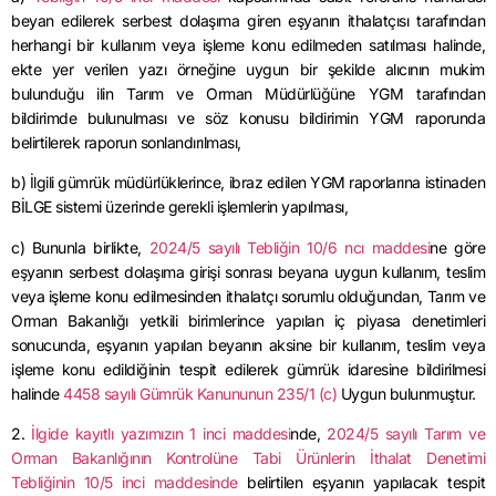
beyan edilerek serbest dolaşıma giren eşyanın ithalatçısı tarafından
herhangi bir kullanım veya işleme konu edilmeden satılması halinde,
ekte yer verilen yazı örneğine uygun bir şekilde alıcının mukim
bulunduğu ilin Tarım ve Orman Müdürlüğüne YGM tarafından
bildirimde bulunulması ve söz konusu bildirimin YGM raporunda
belirtilerek raporun sonlandırılması,
b) İlgili gümrük müdürlüklerince, ibraz edilen YGM raporlarına istinaden
BİLGE sistemi üzerinde gerekli işlemlerin yapılması,
c) Bununla birlikte,
2024/5 sayılı Tebliğin 10/6 ncı maddesi
ne göre
eşyanın serbest dolaşıma girişi sonrası beyana uygun kullanım, teslim
veya işleme konu edilmesinden ithalatçı sorumlu olduğundan, Tarım ve
Orman Bakanlığı yetkili birimlerince yapılan iç piyasa denetimleri
sonucunda, eşyanın yapılan beyanın aksine bir kullanım, teslim veya
işleme konu edildiğinin tespit edilerek gümrük idaresine bildirilmesi
halinde
4458 sayılı Gümrük Kanununun 235/1 (c)
Uygun bulunmuştur.
2.
İlgide kayıtlı yazımızın 1 inci maddesi
nde,
2024/5 sayılı Tarım ve
Orman Bakanlığının Kontrolüne Tabi Ürünlerin İthalat Denetimi
Tebliğinin 10/5 inci maddesinde
belirtilen eşyanın yapılacak tespit