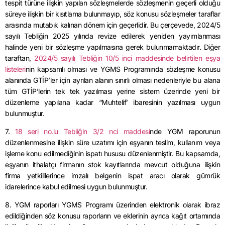
tespit türüne ilişkin yapılan sözleşmelerde sözleşmenin geçerli olduğu
süreye ilişkin bir kısıtlama bulunmayıp, söz konusu sözleşmeler taraflar
arasında mutabık kalınan dönem için geçerlidir. Bu çerçevede, 2024/5
sayılı Tebliğin 2025 yılında revize edilerek yeniden yayımlanması
halinde yeni bir sözleşme yapılmasına gerek bulunmamaktadır. Diğer
taraftan,
2024/5 sayılı Tebliğin 10/5 inci maddesinde belirtilen eşya
listeleri
nin kapsamlı olması ve YGMS Programında sözleşme konusu
alanında GTİP’ler için ayrılan alanın sınırlı olması nedenleriyle bu alana
tüm GTİP’lerin tek tek yazılması yerine sistem üzerinde yeni bir
düzenleme yapılana kadar “Muhtelif’ ibaresinin yazılması uygun
bulunmuştur.
7.
18 seri no.lu Tebliğin 3/2 nci maddesi
nde YGM raporunun
düzenlenmesine ilişkin süre uzatımı için eşyanın teslim, kullanım veya
işleme konu edilmediğinin ispatı hususu düzenlenmiştir. Bu kapsamda,
eşyanın ithalatçı firmanın stok kayıtlarında mevcut olduğuna ilişkin
firma yetkililerince imzalı belgenin ispat aracı olarak gümrük
idarelerince kabul edilmesi uygun bulunmuştur.
8. YGM raporları YGMS Programı üzerinden elektronik olarak ibraz
edildiğinden söz konusu raporların ve eklerinin ayrıca kağıt ortamında